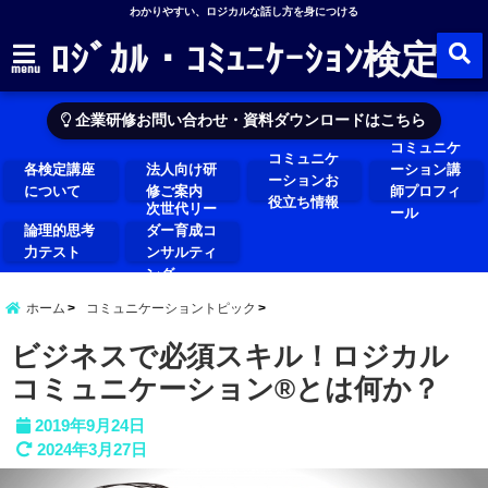
わかりやすい、ロジカルな話し方を身につける
ﾛｼﾞｶﾙ・ｺﾐｭﾆｹｰｼｮﾝ検定
menu
企業研修お問い合わせ・資料ダウンロードはこちら
コミュニケ
コミュニケ
各検定講座
法人向け研
ーション講
ーションお
について
修ご案内
師プロフィ
役立ち情報
次世代リー
ール
論理的思考
ダー育成コ
力テスト
ンサルティ
ング
ホーム
コミュニケーショントピック
ビジネスで必須スキル！ロジカル
コミュニケーション®とは何か？
2019年9月24日
2024年3月27日