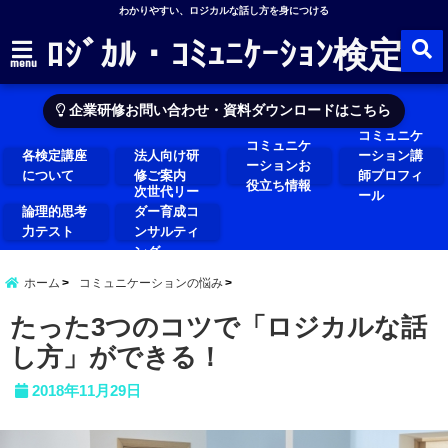
わかりやすい、ロジカルな話し方を身につける
ﾛｼﾞｶﾙ・ｺﾐｭﾆｹｰｼｮﾝ検定
menu
企業研修お問い合わせ・資料ダウンロードはこちら
コミュニケ
コミュニケ
各検定講座
法人向け研
ーション講
ーションお
について
修ご案内
師プロフィ
役立ち情報
次世代リー
ール
論理的思考
ダー育成コ
力テスト
ンサルティ
ング
ホーム
コミュニケーションの悩み
たった3つのコツで「ロジカルな話
し方」ができる！
2018年11月29日