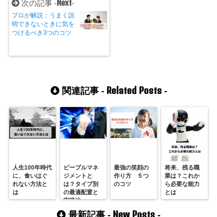
Next
次の記事 -
-
プロが解説：うまく説
明できないときに気を
つけるべき3つのコツ
Related Posts
関連記事 -
-
人生100年時代
ピープルマネ
最強の笑顔の
将来、残る職
に、食いはぐ
ジメントと
作り方 ５つ
業は？これか
れない方法と
は？タイプ別
のコツ
ら必要な能力
は
の最適配置と
とは
実践法
New Posts
最新記事 -
-