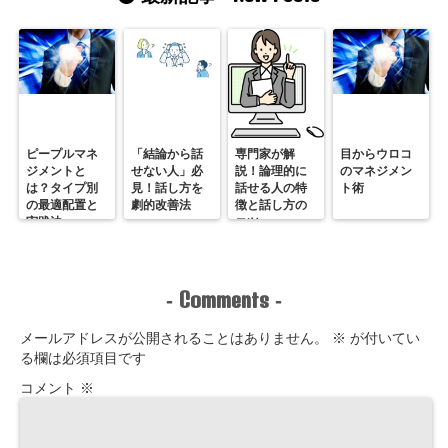
ピープルマネ
「結論から話
専門家が解
目からウロコ
ジメントと
せない人」必
説！論理的に
のマネジメン
は？タイプ別
見！話し方を
話せる人の特
ト術
の最適配置と
劇的改善法
徴と話し方の
実践法
コツ
Comments
-
-
メールアドレスが公開されることはありません。
※
が付いてい
る欄は必須項目です
コメント
※