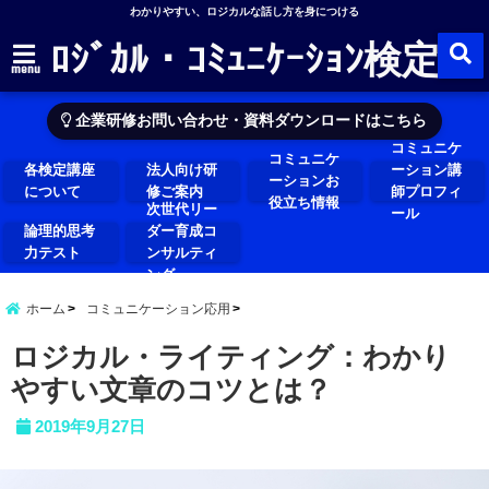
わかりやすい、ロジカルな話し方を身につける
ﾛｼﾞｶﾙ・ｺﾐｭﾆｹｰｼｮﾝ検定
menu
企業研修お問い合わせ・資料ダウンロードはこちら
コミュニケ
コミュニケ
各検定講座
法人向け研
ーション講
ーションお
について
修ご案内
師プロフィ
役立ち情報
次世代リー
ール
論理的思考
ダー育成コ
力テスト
ンサルティ
ング
ホーム
コミュニケーション応用
ロジカル・ライティング：わかり
やすい文章のコツとは？
2019年9月27日