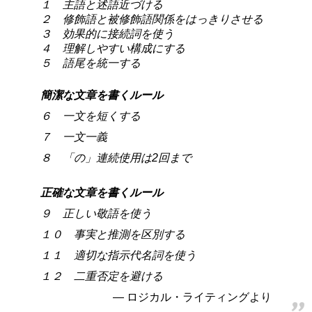
１ 主語と述語近づける
２ 修飾語と被修飾語関係をはっきりさせる
３ 効果的に接続詞を使う
４ 理解しやすい構成にする
５ 語尾を統一する
簡潔な文章を書くルール
６ 一文を短くする
７ 一文一義
８ 「の」連続使用は2回まで
正確な文章を書くルール
９ 正しい敬語を使う
１０ 事実と推測を区別する
１１ 適切な指示代名詞を使う
１２ 二重否定を避ける
ロジカル・ライティングより