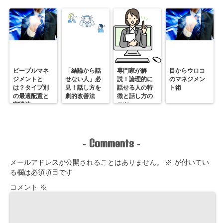
ピープルマネ
「結論から話
専門家が解
目からウロコ
ジメントと
せない人」必
説！論理的に
のマネジメン
は？タイプ別
見！話し方を
話せる人の特
ト術
の最適配置と
劇的改善法
徴と話し方の
実践法
コツ
Comments
-
-
メールアドレスが公開されることはありません。
※
が付いてい
る欄は必須項目です
コメント
※