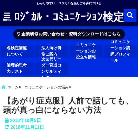
わかりやすい、ロジカルな話し方を身につける
ﾛｼﾞｶﾙ・ｺﾐｭﾆｹｰｼｮﾝ検定
menu
企業研修お問い合わせ・資料ダウンロードはこちら
コミュニケ
コミュニケ
各検定講座
法人向け研
ーション講
ーションお
について
修ご案内
師プロフィ
役立ち情報
次世代リー
ール
論理的思考
ダー育成コ
力テスト
ンサルティ
ング
ホーム
コミュニケーションの悩み
【あがり症克服】人前で話しても、
頭が真っ白にならない方法
2018年10月5日
2018年11月11日