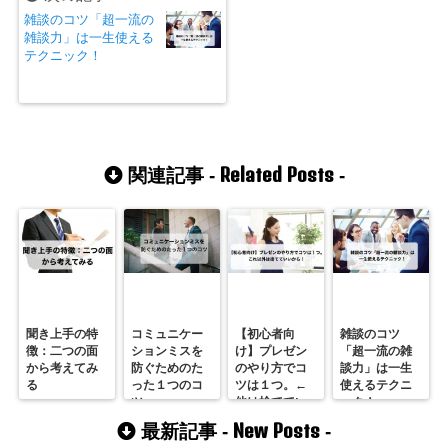
雑談のコツ「超一流の
雑談力」は一生使える
テクニック！
Related Posts
関連記事 -
-
聞き上手の特
コミュニケー
【初心者向
雑談のコツ
徴：二つの面
ションミスを
け】プレゼン
「超一流の雑
から考えてみ
防ぐためのた
のやり方でコ
談力」は一生
る
った１つのコ
ツは１つ。←
使えるテクニ
ツ
他は捨ててい
ック！
い！
New Posts
最新記事 -
-