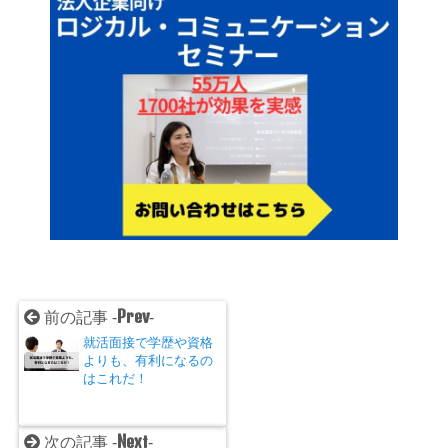
Prev
前の記事 -
-
就活面接で学歴や資格
よりも、有利になるの
はこれだ！
Next
次の記事 -
-