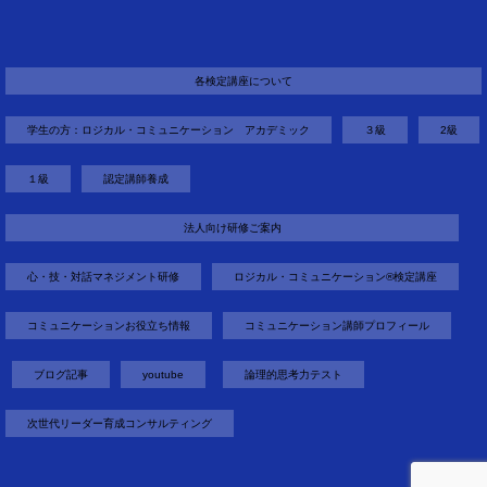
各検定講座について
学生の方：ロジカル・コミュニケーション アカデミック
３級
2級
１級
認定講師養成
法人向け研修ご案内
心・技・対話マネジメント研修
ロジカル・コミュニケーション®検定講座
コミュニケーションお役立ち情報
コミュニケーション講師プロフィール
ブログ記事
youtube
論理的思考力テスト
次世代リーダー育成コンサルティング