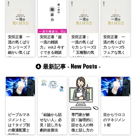
安田正著 一
安田正著「超
安田正著：
安田正著 一
流の気くばり
一流の雑談
一流の気くば
流の気くばり
力 シリーズ 7
力」 vol.2 今す
り力 シリーズ2
力 シリーズ5
細かい気くば
ぐできる雑談
「 五種類の気
フェアな気く
り
力アップのコ
くばりと
ばり
ツ
は？」
New Posts
最新記事 -
-
ピープルマネ
「結論から話
専門家が解
目からウロコ
ジメントと
せない人」必
説！論理的に
のマネジメン
は？タイプ別
見！話し方を
話せる人の特
ト術
の最適配置と
劇的改善法
徴と話し方の
実践法
コツ