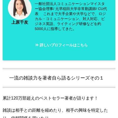
一般社団法人コミュニケーションマイスタ
ー協会理事/ 元早稲田大学非常勤講師/ CU代
表 これまで大手企業や大学などで、ロジ
カル・コミュニケーション、対人対応、ビ
上原千友
ジネス英語、ライティング研修などを約
5000人に指導してきた。
詳しいプロフィールはこちら
一流の雑談力を著者自ら語るシリーズその１
累計120万部超えのベストセラー著者が語ります！
雑談は相手との距離を縮めたり、相手の興味を特定した