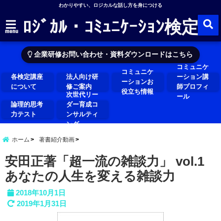
わかりやすい、ロジカルな話し方を身につける
ﾛｼﾞｶﾙ・ｺﾐｭﾆｹｰｼｮﾝ検定
menu
企業研修お問い合わせ・資料ダウンロードはこちら
コミュニケ
コミュニケ
各検定講座
法人向け研
ーション講
ーションお
について
修ご案内
師プロフィ
役立ち情報
次世代リー
ール
論理的思考
ダー育成コ
力テスト
ンサルティ
ング
ホーム
著書紹介動画
安田正著「超一流の雑談力」 vol.1
あなたの人生を変える雑談力
2018年10月1日
2019年1月31日